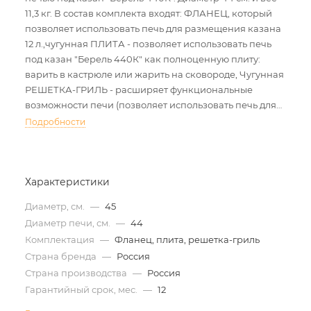
11,3 кг. В состав комплекта входят: ФЛАНЕЦ, который
позволяет использовать печь для размещения казана
12 л.,чугунная ПЛИТА - позволяет использовать печь
под казан "Берель 440К" как полноценную плиту:
варить в кастрюле или жарить на сковороде, Чугунная
РЕШЕТКА-ГРИЛЬ - расширяет функциональные
возможности печи (позволяет использовать печь для
казана, как гриль). Плита состоит из 4 колец разного
Подробности
диаметра. С их помощью можно жарить на огне в
чугунной посуде любого диаметра.
Характеристики
Диаметр, см.
—
45
Диаметр печи, см.
—
44
Комплектация
—
Фланец, плита, решетка-гриль
Страна бренда
—
Россия
Страна производства
—
Россия
Гарантийный срок, мес.
—
12