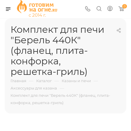
0
Комплект для печи
"Берель 440К"
(фланец, плита-
конфорка,
решетка-гриль)
—
—
—
Главная
Каталог
Казаны и печи
—
Аксессуары для казана
Комплект для печи "Берель 440К" (фланец, плита-
конфорка, решетка-гриль)