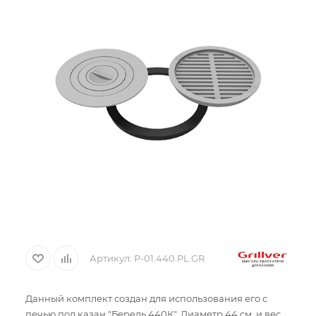
Артикул:
P-01.440.PL.GR
Данный комплект создан для использования его с
печью под казан "Берель 440К". Диаметр 44 см. и вес