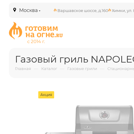
Москва
Варшавское шоссе, д.160
Химки, ул. 
Газовый гриль NAPOLEO
—
—
—
Главная
Каталог
Газовые грили
Стационарны
Акция