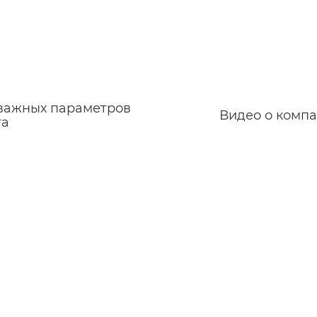
6 важных параметров
Видео о комп
та