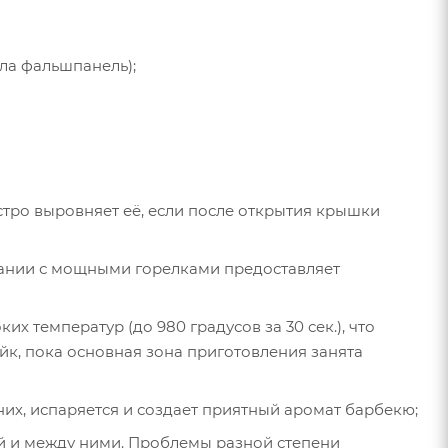
ла фальшпанель);
стро выровняет её, если после открытия крышки
тании с мощными горелками предоставляет
х температур (до 980 градусов за 30 сек.), что
йк, пока основная зона приготовления занята
них, испаряется и создает приятный аромат барбекю;
ой и между ними. Проблемы разной степени