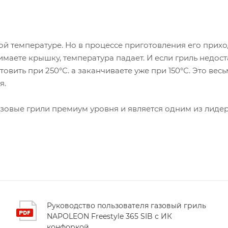
кой температуре. Но в процессе приготовления его прихо
имаете крышку, температура падает. И если гриль недос
овить при 250°С. а заканчиваете уже при 150°С. Это весьм
я.
азовые грили премиум уровня и является одним из лид
Руководство пользователя газовый гриль
NAPOLEON Freestyle 365 SIB с ИК
конфоркой