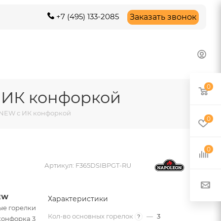
+7 (495) 133-2085
Заказать звонок
0
с ИК конфоркой
B NEW с ИК конфоркой
0
0
Артикул:
F365DSIBPGT-RU
NEW
Характеристики
ые горелки
Кол-во основных горелок
—
3
?
конфорка 3