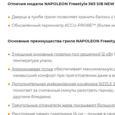
Отличия модели NAPOLEON Freestyle 365 SIB NEW
Дверца в тумбе гриля позволяет хранить баллон 
Обновлённый термометр ACCU-PROBE™ (более и
Основные преимущества гриля NAPOLEON Freestyl
3 мощные основные горелки под решеткой 12 кВт
температура упала;
Алюминиевая топка
обеспечивает максимальную д
наивысший комфорт при приготовлении даже в в
Дополнительная инфракрасная конфорка SIZZLE Z
помогает за считанные минуты разогреть гарнир,
другими блюдами;
Треугольные отсекатели жара покрывают большую 
Расстояние между горелками 14 см.
- лучшее в сво