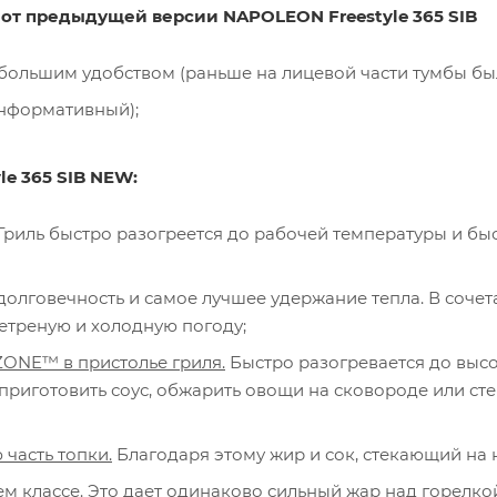
 от предыдущей версии NAPOLEON Freestyle 365 SIB
с большим удобством (раньше на лицевой части тумбы бы
нформативный);
e 365 SIB NEW:
Гриль быстро разогреется до рабочей температуры и бы
олговечность и самое лучшее удержание тепла. В соче
етреную и холодную погоду;
ONE™ в пристолье гриля.
Быстро разогревается до высоки
 приготовить соус, обжарить овощи на сковороде или сте
часть топки.
Благодаря этому жир и сок, стекающий на 
ем классе. Это дает одинаково сильный жар над горелк