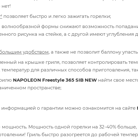
нет!
™
позволяет быстро и легко зажигать горелки;
 волнообразной формы снижают возможность попадания
ного рисунка на стейке, а с другой имеют углубления 
с большим удобством
, а также не позволит баллону упас
вленный на крышке гриля, позволяет контролировать тем
температур для различных способов приготовления, так
грилю
NAPOLEON Freestyle 365 SIB NEW
найти свое мест
раниченном пространстве;
й информацией о гарантии можно ознакомится на сайте
- мощность. Мощность одной горелки на 32-40% больше, 
товлении! Гриль быстро разогреется до рабочей темпер