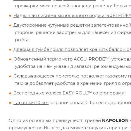
прожарки мяса по всей площади решетки больше 
Надежная система мгновенного поджига JETFIRE
Двусторонние чугунные решетки
запатентованной
стороны решетки заострены для нанесения фирмен
рыбы;
Дверца в тумбе гриля позволяет хранить баллон 
Обновленный термометр ACCU-PROBE™
, устано
удобства на нём указан диапазон рекомендуемых 
Складывающееся пристолье
позволяет газовому 
также добавляет удобства в хранении гриля в ог
Всепогодные колеса
EASY ROLL™ со стопорами;
Гарантия 10 лет
, ограниченная. С более подробно
Одно из основных преимуществ грилей
NAPOLEON
преимущество Вы всегда сможете ощутить при приго