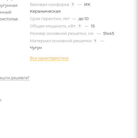
Боковая конфорка
—
ИК
?
 чугунная
Керамическая
енный
Срок гарантии, лет
—
до 10
истолье.
Общая мощность, кВт.
—
15
?
Размер основной решетки, см.
—
51х45
Материал основной решетки
—
?
Чугун
Все характеристики
ашли дешевле?
о