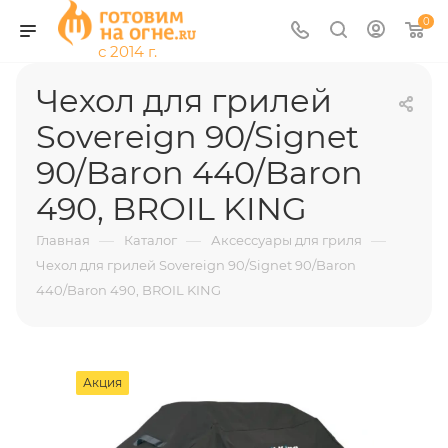
0
Чехол для грилей
Sovereign 90/Signet
90/Baron 440/Baron
490, BROIL KING
—
—
—
Главная
Каталог
Аксессуары для гриля
Чехол для грилей Sovereign 90/Signet 90/Baron
440/Baron 490, BROIL KING
Акция