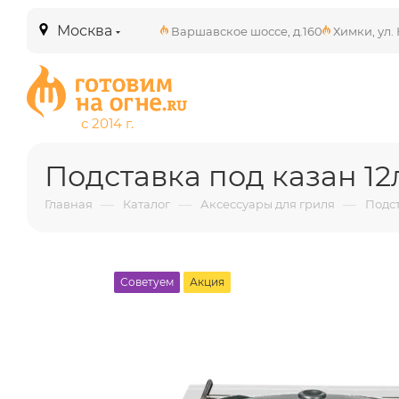
Москва
Варшавское шоссе, д.160
Химки, ул. 
Подставка под казан 12л
—
—
—
Главная
Каталог
Аксессуары для гриля
Подст
Советуем
Акция