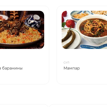
СУП
з баранины
Мампар