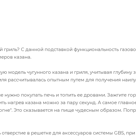
ый гриль? С данной подставкой функциональность газов
меров казана.
 модель чугунного казана и гриля, учитывая глубину з
иля рассчитывалась опытным путем для получения наилу
нужно покупать печь и топить ее дровами. Зажгите горе
ь нагрев казана можно за пару секунд. А самое главное
на огне". Это сказывается на пище чудесным образом. Поп
отверстие в решетке для аксессуаров системы GBS, при