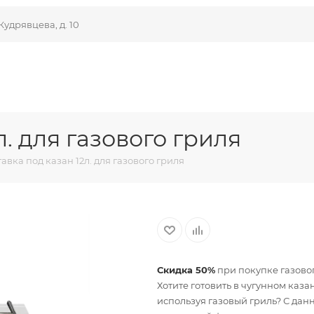
Кудрявцева, д. 10
. для газового гриля
авка под казан 12л. для газового гриля
Скидка 50%
при покупке газовог
Хотите готовить в чугунном каза
используя газовый гриль? С дан