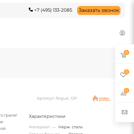
+7 (495) 133-2085
Заказать звонок
0
0
0
Артикул:
Rogue_12P
о гриля!
Характеристики
не
Материал
—
Нерж. сталь
ной
Страна бренда
—
Россия