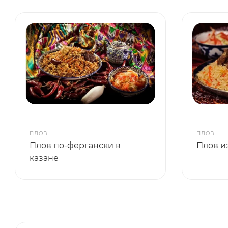
ПЛОВ
ПЛОВ
Плов по-фергански в
Плов и
казане