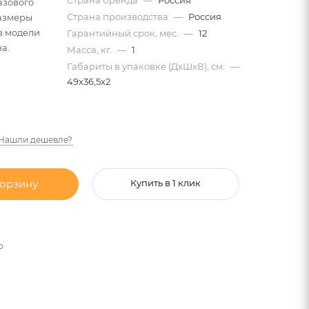
азового
Страна производства
—
Россия
Размеры
з модели
Гарантийный срок, мес.
—
12
а.
Масса, кг.
—
1
Габариты в упаковке (ДхШхВ), см.
—
49х36,5х2
Нашли дешевле?
корзину
Купить в 1 клик
о