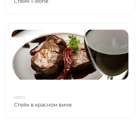
Стейк T-Bone
МЯСО
Стейк в красном вине